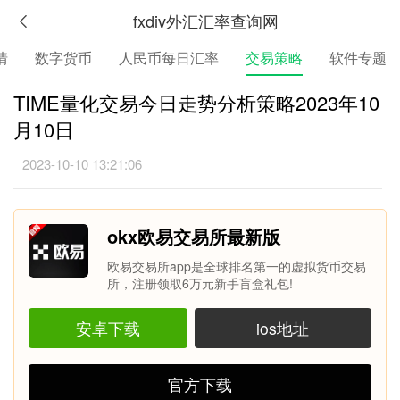
fxdiv外汇汇率查询网
情
数字货币
人民币每日汇率
交易策略
软件专题
TIME量化交易今日走势分析策略2023年10
月10日
2023-10-10 13:21:06
okx欧易交易所最新版
欧易交易所app是全球排名第一的虚拟货币交易
所，注册领取6万元新手盲盒礼包!
安卓下载
ios地址
官方下载